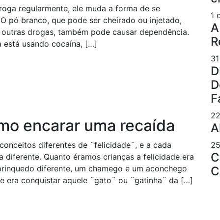
roga regularmente, ele muda a forma de se
1 
O pó branco, que pode ser cheirado ou injetado,
A
o outras drogas, também pode causar dependência.
R
 está usando cocaína, […]
31
D
D
F
22
o encarar uma recaída
A
onceitos diferentes de ¨felicidade¨, e a cada
25
C
 diferente. Quanto éramos crianças a felicidade era
 brinquedo diferente, um chamego e um aconchego
C
de era conquistar aquele ¨gato¨ ou ¨gatinha¨ da […]