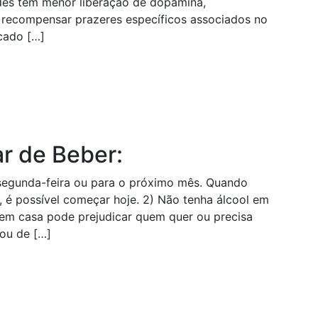
es têm menor liberação de dopamina,
u recompensar prazeres específicos associados no
cado […]
ar de Beber:
 segunda-feira ou para o próximo mês. Quando
é possível começar hoje. 2) Não tenha álcool em
a em casa pode prejudicar quem quer ou precisa
hou de […]