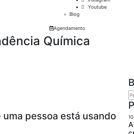
⠀Youtube
Blog
Agendamento
dência Química
B
P
e uma pessoa está usando
10
A
c